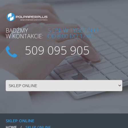
BĄDŹMY
5 DNI W TYGODNIU
W KONTAKCIE:
OD 8:00 DO 17:00
509 095 905
SKLEP ONLINE
HOME
SKLEP ONLINE