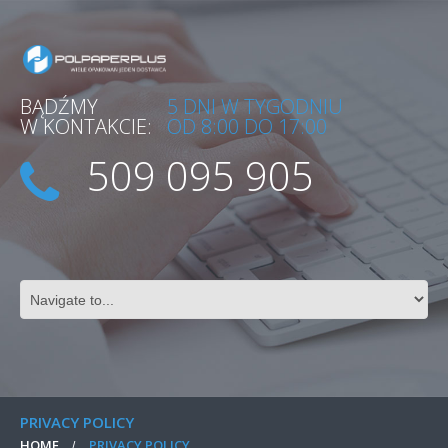
BĄDŹMY
5 DNI W TYGODNIU
W KONTAKCIE:
OD 8:00 DO 17:00
509 095 905
PRIVACY POLICY
HOME
PRIVACY POLICY