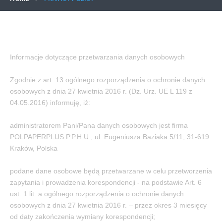
Informacje dotyczące przetwarzania danych osobowych
Zgodnie z art. 13 ogólnego rozporządzenia o ochronie danych
osobowych z dnia 27 kwietnia 2016 r. (Dz. Urz. UE L 119 z
04.05.2016) informuję, iż:
administratorem Pani/Pana danych osobowych jest firma
POLPAPERPLUS P.P.H.U., ul. Eugeniusza Baziaka 5/11, 31-619
Kraków, Polska
podane dane osobowe będą przetwarzane w celu przetworzenia
zapytania i prowadzenia korespondencji - na podstawie Art. 6
ust. 1 lit. a ogólnego rozporządzenia o ochronie danych
osobowych z dnia 27 kwietnia 2016 r. – przez okres 3 miesięcy
od daty zakończenia wymiany korespondencji;