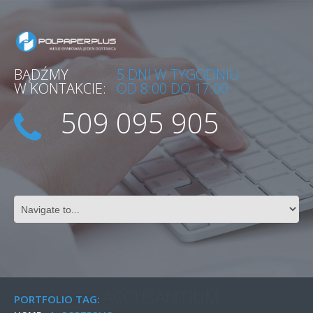
BĄDŹMY
5 DNI W TYGODNIU
W KONTAKCIE:
OD 8:00 DO 17:00
509 095 905
ACCUSANTIUM
PORTFOLIO TAG: