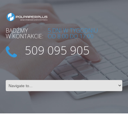
BĄDŹMY
5 DNI W TYGODNIU
W KONTAKCIE:
OD 8:00 DO 17:00
509 095 905